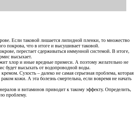
крове. Если таковой лишается липидной пленки, то множество
о покрова, что в итоге и высушивает таковой.
крове, перестает сдерживаться иммунной системой. В итоге,
ермис высыхает.
ржит хлор и иные вредные примеси. А поэтому желательно не
мис будет высыхать от водопроводной воды.
ремом. Сухость – далеко не самая серьезная проблема, которая
аком кожи. А эта болезнь смертельна, если вовремя не начать
инералов и витаминов приводит к такому эффекту. Определить,
кую проблему.