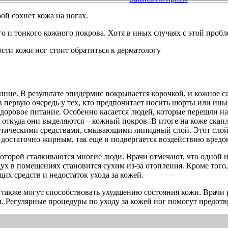
ой сохнет кожа на ногах.
го и тонкого кожного покрова. Хотя в иных случаях с этой пробл
олнце. В результате эпидермис покрывается корочкой, и кожное с
в первую очередь у тех, кто предпочитает носить шорты или ин
 здоровое питание. Особенно касается людей, которые перешли на
 откуда они выделяются – кожный покров. В итоге на коже скапл
осметическими средствами, смывающими липидный слой. Этот сл
ь достаточно жирным, так еще и подвергается воздействию вред
которой сталкиваются многие люди. Врачи отмечают, что одной и
здух в помещениях становится сухим из-за отопления. Кроме тог
их средств и недостаток ухода за кожей.
, также могут способствовать ухудшению состояния кожи. Врач
ы. Регулярные процедуры по уходу за кожей ног помогут предотв