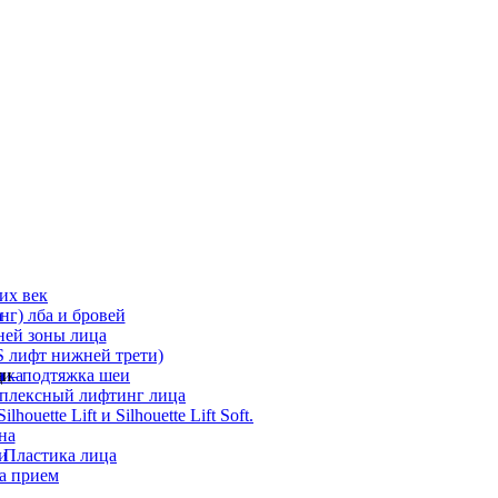
их век
а
г) лба и бровей
ней зоны лица
 лифт нижней трети)
а
ди
ика
 – подтяжка шеи
мплексный лифтинг лица
ouette Lift и Silhouette Lift Soft.
на
и
 Пластика лица
а прием