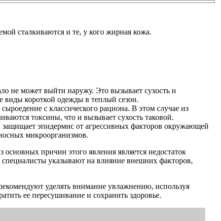
емой сталкиваются и те, у кого жирная кожа.
ало не может выйти наружу. Это вызывает сухость и
ые виды короткой одежды в теплый сезон.
 сыроедение с классического рациона. В этом случае из
иваются токсины, что и вызывает сухость таковой.
ой защищает эпидермис от агрессивных факторов окружающей
оносных микроорганизмов.
з основных причин этого явления является недостаток
о, специалисты указывают на влияние внешних факторов,
и рекомендуют уделять внимание увлажнению, используя
ратить ее пересушивание и сохранить здоровье.