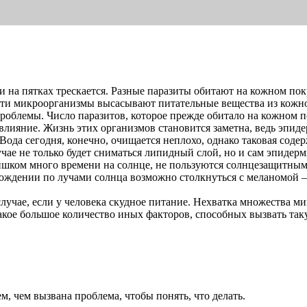
и на пятках трескается. Разные паразиты обитают на кожном по
 Эти микроорганизмы высасывают питательные вещества из кожног
облемы. Число паразитов, которое прежде обитало на кожном по
влияние. Жизнь этих организмов становится заметна, ведь эпид
ода сегодня, конечно, очищается неплохо, однако таковая соде
чае не только будет сниматься липидный слой, но и сам эпидер
ишком много времени на солнце, не пользуются солнцезащитным к
ждении по лучами солнца возможно столкнуться с меланомой – р
лучае, если у человека скудное питание. Нехватка множества м
 какое большое количество иных факторов, способных вызвать та
ем, чем вызвана проблема, чтобы понять, что делать.